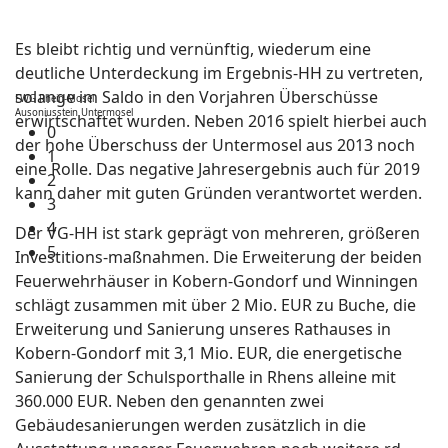
Es bleibt richtig und vernünftig, wiederum eine
deutliche Unterdeckung im Ergebnis-HH zu vertreten,
solange im Saldo in den Vorjahren Überschüsse
FWG Rhein-Mosel
Ausoniusstein Untermosel
erwirtschaftet wurden. Neben 2016 spielt hierbei auch
0
der hohe Überschuss der Untermosel aus 2013 noch
1
eine Rolle. Das negative Jahresergebnis auch für 2019
2
kann daher mit guten Gründen verantwortet werden.
3
4
Der VG-HH ist stark geprägt von mehreren, größeren
5
Investitions-maßnahmen. Die Erweiterung der beiden
Feuerwehrhäuser in Kobern-Gondorf und Winningen
schlägt zusammen mit über 2 Mio. EUR zu Buche, die
Erweiterung und Sanierung unseres Rathauses in
Kobern-Gondorf mit 3,1 Mio. EUR, die energetische
Sanierung der Schulsporthalle in Rhens alleine mit
360.000 EUR. Neben den genannten zwei
Gebäudesanierungen werden zusätzlich in die