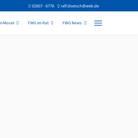
02607 - 6776
ralf.doetsch@web.de
n-Mosel
FWG im Rat
FWG News