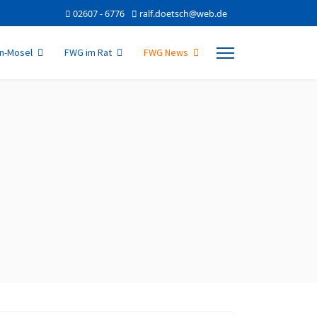
02607 - 6776
ralf.doetsch@web.de
n-Mosel
FWG im Rat
FWG News