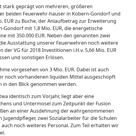
t stark geprägt von mehreren, größeren
er beiden Feuerwehr-häuser in Kobern-Gondorf und
. EUR zu Buche, der Anlaufbetrag zur Erweiterung
-Gondorf mit 1,8 Mio. EUR, die energetische
leine mit 350.000 EUR. Neben den genannten zwei
die Ausstattung unserer Feuerwehren noch weitere
in der VG für 2018 Investitionen i.H.v. 5,66 Mio. EUR
ssen und sonstigen Erlösen.
nahme vorgesehen von 3 Mio. EUR. Dabei ist auch
 der noch vorhandenen liquiden Mittel ausgeschöpft
en in den Blick genommen werden.
etwa identisch zum Vorjahr, liegt aber eine
n Rhens und Untermosel zum Zeitpunkt der Fusion
rmaßen an einer Ausdehnung der wahrgenommenen
n Jugendpfleger, zwei Sozialarbeiter für die Schulen
 auch noch weiteres Personal. Zum Teil erhalten wir
tel.