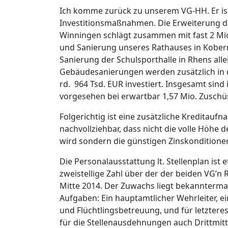
Ich komme zurück zu unserem VG-HH. Er is
Investitionsmaßnahmen. Die Erweiterung d
Winningen schlägt zusammen mit fast 2 Mio
und Sanierung unseres Rathauses in Kobern
Sanierung der Schulsporthalle in Rhens al
Gebäudesanierungen werden zusätzlich in 
rd. 964 Tsd. EUR investiert. Insgesamt sind 
vorgesehen bei erwartbar 1,57 Mio. Zuschü
Folgerichtig ist eine zusätzliche Kreditauf
nachvollziehbar, dass nicht die volle Höhe
wird sondern die günstigen Zinskondition
Die Personalausstattung lt. Stellenplan ist 
zweistellige Zahl über der der beiden VG’
Mitte 2014. Der Zuwachs liegt bekannte
Aufgaben: Ein hauptamtlicher Wehrleiter, ei
und Flüchtlingsbetreuung, und für letzteres
für die Stellenausdehnungen auch Drittmit