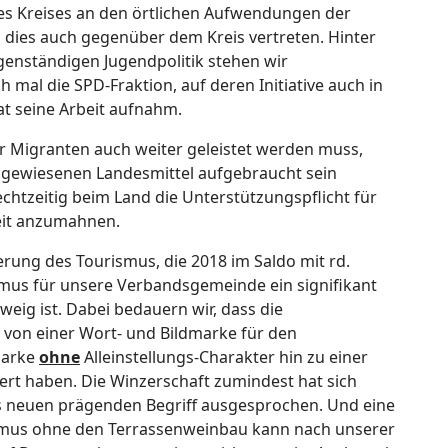
es Kreises an den örtlichen Aufwendungen der
 dies auch gegenüber dem Kreis vertreten. Hinter
genständigen Jugendpolitik stehen wir
mal die SPD-Fraktion, auf deren Initiative auch in
t seine Arbeit aufnahm.
 für Migranten auch weiter geleistet werden muss,
ugewiesenen Landesmittel aufgebraucht sein
chtzeitig beim Land die Unterstützungspflicht für
rbeit anzumahnen.
ung des Tourismus, die 2018 im Saldo mit rd.
smus für unsere Verbandsgemeinde ein signifikant
eig ist. Dabei bedauern wir, dass die
 von einer Wort- und Bildmarke für den
Marke
ohne
Alleinstellungs-Charakter hin zu einer
ert haben. Die Winzerschaft zumindest hat sich
als neuen prägenden Begriff ausgesprochen. Und eine
mus ohne den Terrassenweinbau kann nach unserer